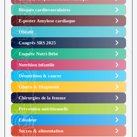
Risques cardiovasculaires
E-poster Amylose cardiaque ​
Obésité ​
Congrès SRS 2025 ​
Enquête Nutri-Bébé ​
Nutrition infantile
Dénutrition & cancer
Gluten & Diagnostic
Chirurgies de la femme
Prévention nutritionnelle
Edouleur​
Sucres & alimentation​