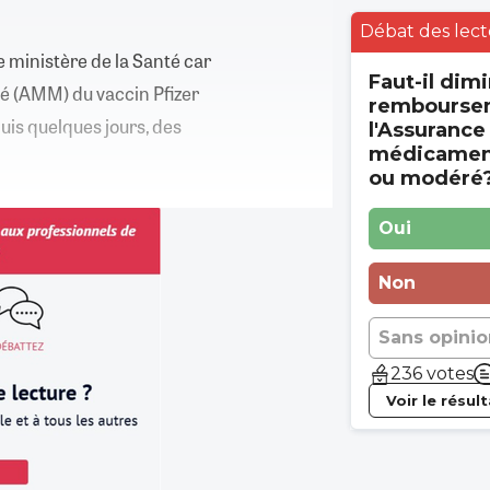
Débat des lect
 ministère de la Santé car
Faut-il dimi
ché (AMM) du vaccin Pfizer
rembourse
uis quelques jours, des
l'Assurance
médicament
ou modéré
Oui
Non
Sans opinio
236 votes
Voir le résul