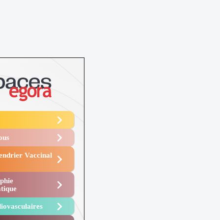
Vous
endrier Vaccinal
phie
tique
iovasculaires