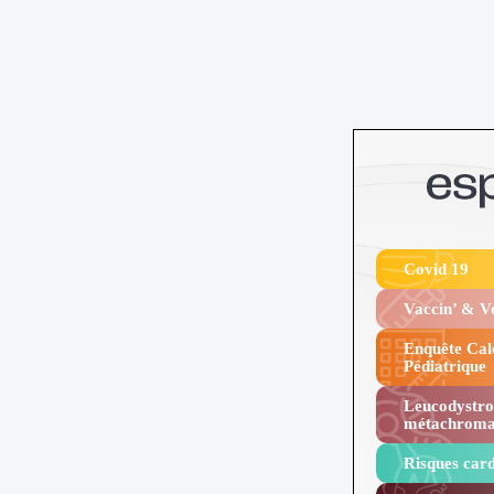
Covid 19
Vaccin’ & 
Enquête Cal
Pédiatrique
Leucodystro
métachroma
Risques card