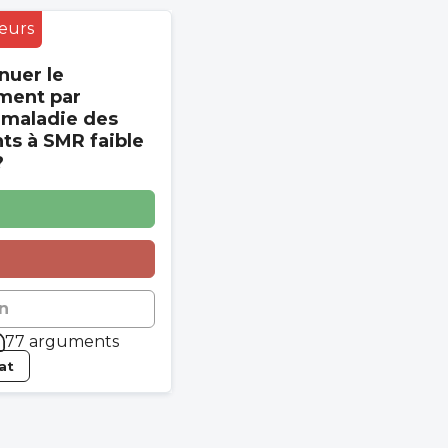
eurs
nuer le
ment par
 maladie des
s à SMR faible
?
n
77 arguments
tat