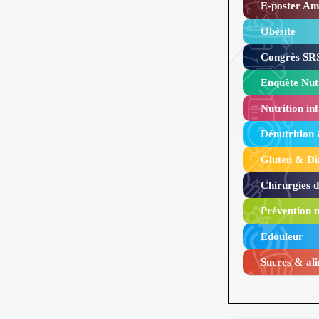
E-poster Amy
Obésité ​
Congrès SRS
Enquête Nutr
Nutrition inf
Dénutrition
Gluten & Di
Chirurgies 
Prévention n
Edouleur​
Sucres & ali