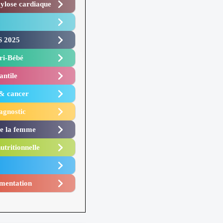
lose cardiaque ​
 2025 ​
i-Bébé ​
antile
 & cancer
agnostic
de la femme
utritionnelle
mentation​