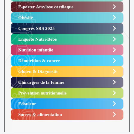
E-poster Amylose cardiaque ​
Obésité ​
Congrès SRS 2025 ​
Enquête Nutri-Bébé ​
Nutrition infantile
Dénutrition & cancer
Gluten & Diagnostic
Chirurgies de la femme
Prévention nutritionnelle
Edouleur​
Sucres & alimentation​