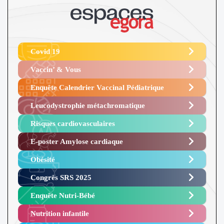
Covid 19
Vaccin’ & Vous
Enquête Calendrier Vaccinal Pédiatrique
Leucodystrophie métachromatique
Risques cardiovasculaires
E-poster Amylose cardiaque ​
Obésité ​
Congrès SRS 2025 ​
Enquête Nutri-Bébé ​
Nutrition infantile