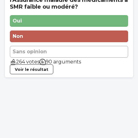
SMR faible ou modéré?
Oui
Non
Sans opinion
264 votes
90 arguments
Voir le résultat