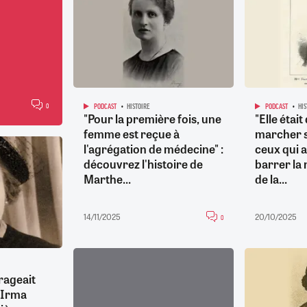
0
PODCAST
HISTOIRE
PODCAST
HI
"Pour la première fois, une
"Elle étai
femme est reçue à
marcher s
l'agrégation de médecine" :
ceux qui a
découvrez l'histoire de
barrer la 
Marthe...
de la...
14/11/2025
20/10/2025
0
rageait
t Irma