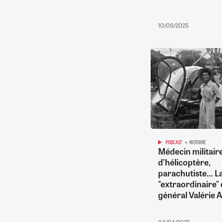
10/09/2025
PODCAST
HISTOIRE
Médecin militaire
d’hélicoptère,
parachutiste… La
"extraordinaire"
général Valérie 