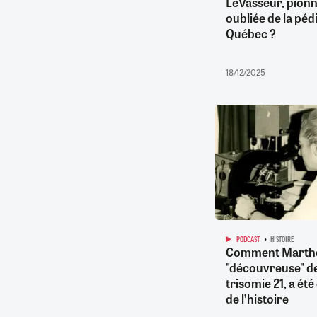
LeVasseur, pionn
oubliée de la péd
Québec ?
18/12/2025
PODCAST
HISTOIRE
Comment Marthe
"découvreuse" de
trisomie 21, a été
de l’histoire