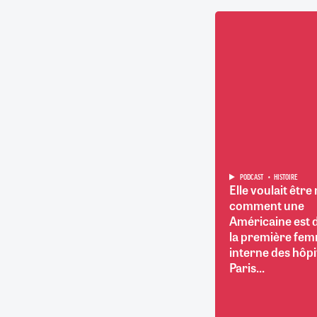
RETRAITE
RÉMUNÉRATION
04/08/2026
0
SANTÉ NUMÉRIQUE
SOCIÉTÉ
VIE CONVENTIONNELLE
TOUT VOIR
PODCAST
HISTOIRE
Elle voulait être
comment une
Américaine est
la première fe
interne des hôp
Paris...