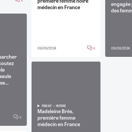
première femme noire
0
engagée p
médecin en France
des fem
09/09/2024
06/06/2024
0
 marcher
écoutez
ole
seule
e...
PODCAST
HISTOIRE
Madeleine Brès,
première femme
0
médecin en France