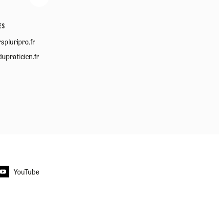
ES
spluripro.fr
upraticien.fr
YouTube