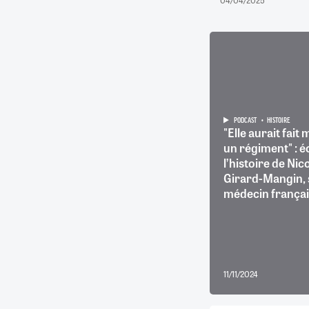
04/04/2025
PODCAST
HISTOIRE
"Elle aurait fait
un régiment" : 
l’histoire de Nic
Girard-Mangin, 
médecin français
11/11/2024