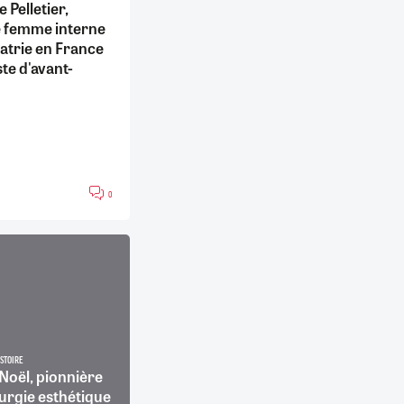
 Pelletier,
 femme interne
atrie en France
ste d'avant-
0
ISTOIRE
Noël, pionnière
rurgie esthétique