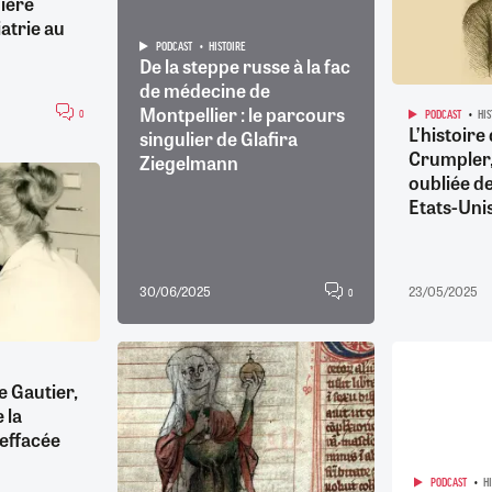
ière
iatrie au
PODCAST
HISTOIRE
De la steppe russe à la fac
de médecine de
Montpellier : le parcours
0
PODCAST
HI
L’histoir
singulier de Glafira
Crumpler,
Ziegelmann
oubliée d
Etats-Uni
30/06/2025
23/05/2025
0
 Gautier,
 la
 effacée
PODCAST
H