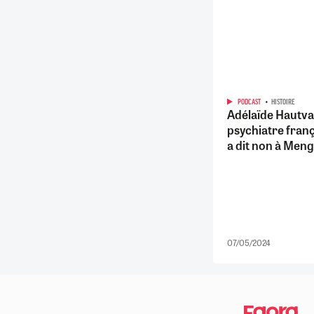
PODCAST
HISTOIRE
Adélaïde Hautval
psychiatre franç
a dit non à Meng
07/05/2024