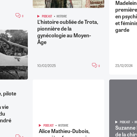
Madeleine
première
en psychi
0
PODCAST
HISTOIRE
L’histoire oubliée de Trota,
et fémini
pionnière de la
garde
gynécologie au Moyen-
Âge
10/02/2025
23/12/2024
0
, pilote
 vie
 du
André
PODCAST
H
PODCAST
HISTOIRE
Suzanne 
Alice Mathieu-Dubois,
de la chi