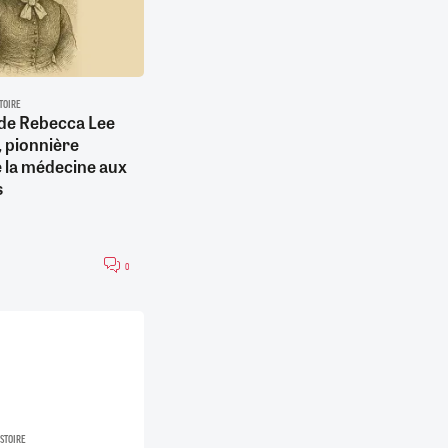
STOIRE
e de Rebecca Lee
 pionnière
e la médecine aux
s
0
ISTOIRE