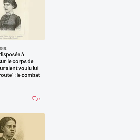
STOIRE
t disposée à
ur le corps de
uraient voulu lui
route" : le combat
0