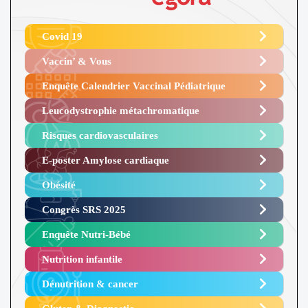
Covid 19
Vaccin’ & Vous
Enquête Calendrier Vaccinal Pédiatrique
Leucodystrophie métachromatique
Risques cardiovasculaires
E-poster Amylose cardiaque ​
Obésité ​
Congrès SRS 2025 ​
Enquête Nutri-Bébé ​
Nutrition infantile
Dénutrition & cancer