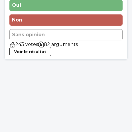
Oui
Non
Sans opinion
243 votes
82 arguments
Voir le résultat