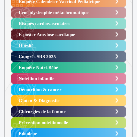
Enquête Calendrier Vaccinal Pédiatrique
Leucodystrophie métachromatique
Risques cardiovasculaires
E-poster Amylose cardiaque ​
Obésité ​
Congrès SRS 2025 ​
Enquête Nutri-Bébé ​
Nutrition infantile
Dénutrition & cancer
Gluten & Diagnostic
Chirurgies de la femme
Prévention nutritionnelle
Edouleur​