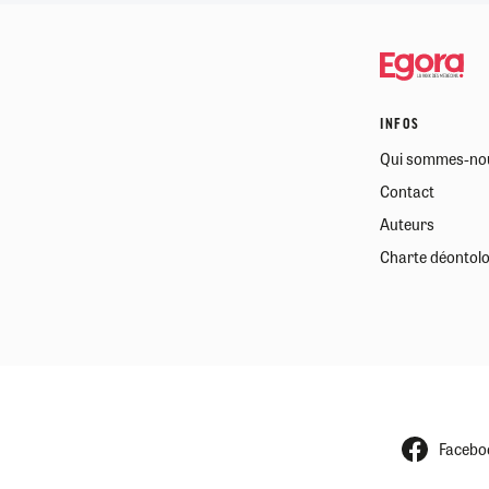
RETRAITE
RÉMUNÉRATION
04/08/2026
0
SANTÉ NUMÉRIQUE
SOCIÉTÉ
INFOS
VIE CONVENTIONNELLE
Qui sommes-no
TOUT VOIR
Contact
Auteurs
Charte déontol
Facebo