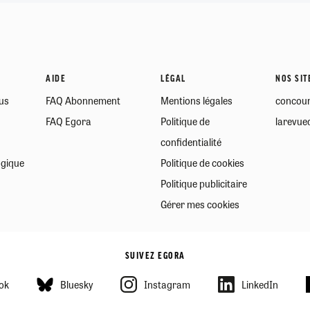
26/07/2026
19/07/2026
0
0
24/07/2026
07/08/2026
07/08/2026
06/08/2026
30/06/2026
07/08/2026
06/08/2026
04/08/2026
0
1
0
8
0
0
0
0
AIDE
LÉGAL
NOS SIT
us
FAQ Abonnement
Mentions légales
concour
FAQ Egora
Politique de
larevued
confidentialité
ogique
Politique de cookies
Politique publicitaire
Gérer mes cookies
SUIVEZ EGORA
ok
Bluesky
Instagram
LinkedIn