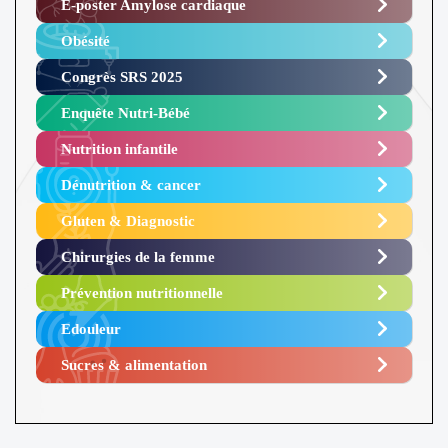
E-poster Amylose cardiaque ​
Obésité ​
Congrès SRS 2025 ​
Enquête Nutri-Bébé ​
Nutrition infantile
Dénutrition & cancer
Gluten & Diagnostic
Chirurgies de la femme
Prévention nutritionnelle
Edouleur​
Sucres & alimentation​