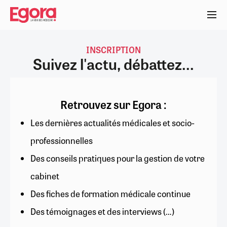
Aller
au
contenu
principal
INSCRIPTION
Suivez l'actu, débattez...
Retrouvez sur Egora :
Les dernières actualités médicales et socio-
professionnelles
Des conseils pratiques pour la gestion de votre
cabinet
Des fiches de formation médicale continue
Des témoignages et des interviews (…)