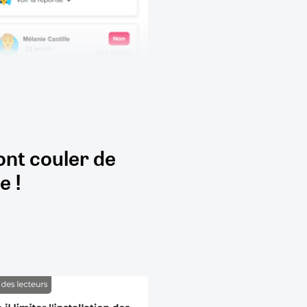
ont couler de
e !