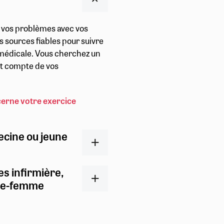
r vos problèmes avec vos
s sources fiables pour suivre
t médicale. Vous cherchez un
ent compte de vos
cerne votre exercice
ecine ou jeune
es infirmière,
ge-femme