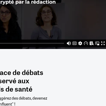
pace de débats
servé aux
s de santé
uggérez des débats, devenez
nfluent" !