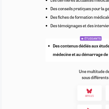
Les dernières actualités médical
RETRAITE
Des conseils pratiques pour la g
RÉMUNÉRATION
04/08/2026
0
SANTÉ NUMÉRIQUE
Des fiches de formation médical
SOCIÉTÉ
Des témoignages et des intervie
VIE CONVENTIONNELLE
TOUT VOIR
ÉTUDIANTS
Des contenus dédiés aux étud
médecine et au démarrage de 
Une multitude d
sous différents
ARTICLES