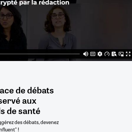
pace de débats
servé aux
s de santé
uggérez des débats, devenez
nfluent" !