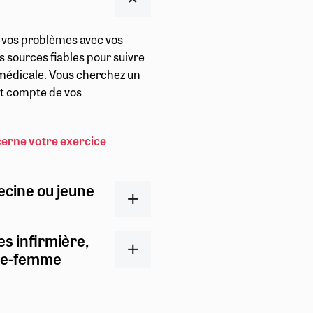
r vos problèmes avec vos
s sources fiables pour suivre
t médicale. Vous cherchez un
ent compte de vos
cerne votre exercice
ecine ou jeune
es infirmière,
ge-femme