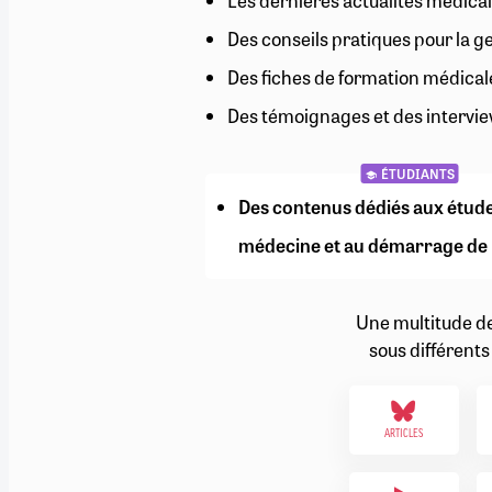
Les dernières actualités médical
RETRAITE
Des conseils pratiques pour la g
RÉMUNÉRATION
04/08/2026
0
SANTÉ NUMÉRIQUE
Des fiches de formation médical
SOCIÉTÉ
Des témoignages et des intervie
VIE CONVENTIONNELLE
TOUT VOIR
ÉTUDIANTS
Des contenus dédiés aux étud
médecine et au démarrage de 
Une multitude d
sous différents
ARTICLES