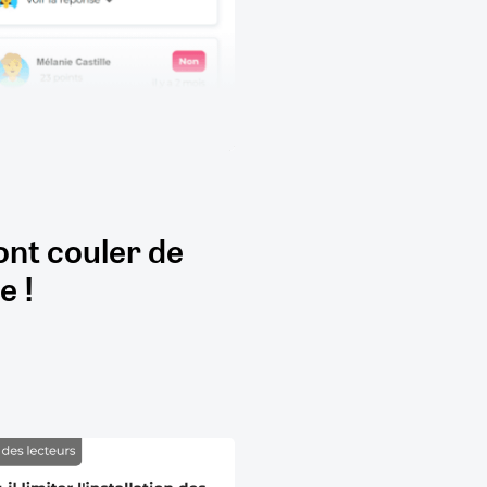
ont couler de
e !