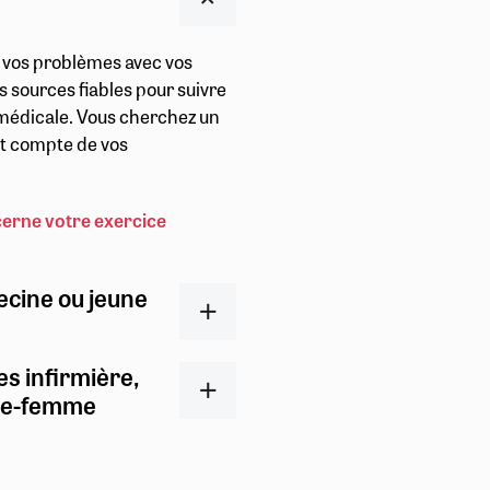
r vos problèmes avec vos
s sources fiables pour suivre
t médicale. Vous cherchez un
ent compte de vos
cerne votre exercice
ecine ou jeune
es infirmière,
ge-femme