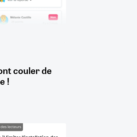
ont couler de
e !