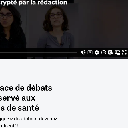
pace de débats
servé aux
s de santé
uggérez des débats, devenez
nfluent" !