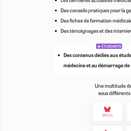
Les dernières actualités médical
RETRAITE
Des conseils pratiques pour la g
RÉMUNÉRATION
04/08/2026
0
SANTÉ NUMÉRIQUE
Des fiches de formation médical
SOCIÉTÉ
Des témoignages et des intervie
VIE CONVENTIONNELLE
TOUT VOIR
ÉTUDIANTS
Des contenus dédiés aux étud
médecine et au démarrage de 
Une multitude d
sous différents
ARTICLES