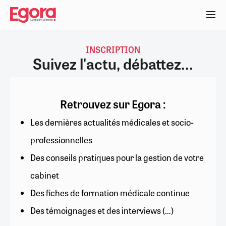
Aller
au
contenu
principal
INSCRIPTION
Suivez l'actu, débattez...
Retrouvez sur Egora :
Les dernières actualités médicales et socio-
professionnelles
Des conseils pratiques pour la gestion de votre
cabinet
Des fiches de formation médicale continue
Des témoignages et des interviews (…)