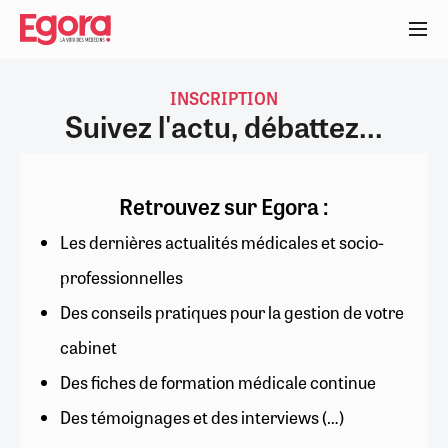
Aller
au
contenu
principal
INSCRIPTION
Suivez l'actu, débattez...
Retrouvez sur Egora :
Les dernières actualités médicales et socio-
professionnelles
Des conseils pratiques pour la gestion de votre
cabinet
Des fiches de formation médicale continue
Des témoignages et des interviews (…)