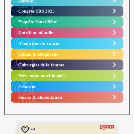
Obésité ​
Congrès SRS 2025 ​
Enquête Nutri-Bébé ​
Nutrition infantile
Dénutrition & cancer
Gluten & Diagnostic
Chirurgies de la femme
Prévention nutritionnelle
Edouleur​
Sucres & alimentation​