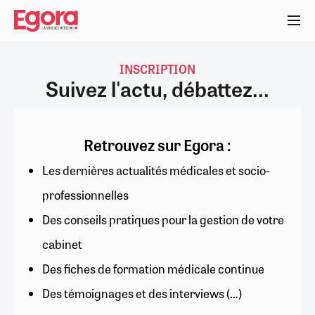
Aller
au
contenu
principal
INSCRIPTION
Suivez l'actu, débattez...
Retrouvez sur Egora :
Les dernières actualités médicales et socio-
professionnelles
Des conseils pratiques pour la gestion de votre
cabinet
Des fiches de formation médicale continue
Des témoignages et des interviews (…)