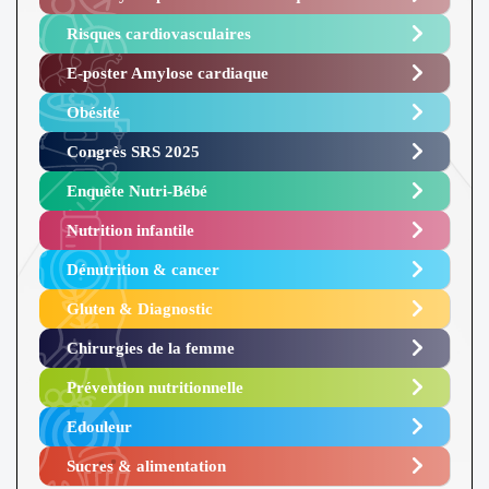
Risques cardiovasculaires
E-poster Amylose cardiaque ​
Obésité ​
Congrès SRS 2025 ​
Enquête Nutri-Bébé ​
Nutrition infantile
Dénutrition & cancer
Gluten & Diagnostic
Chirurgies de la femme
Prévention nutritionnelle
Edouleur​
Sucres & alimentation​