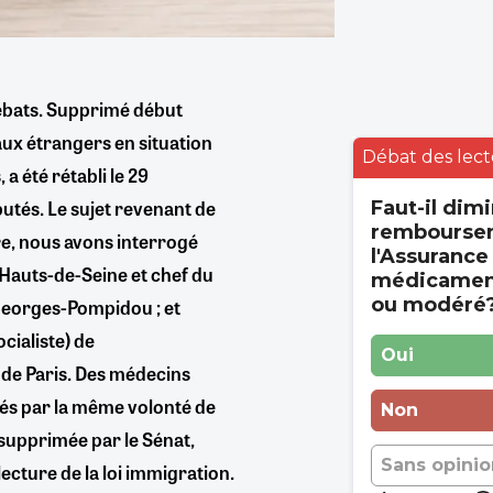
débats. Supprimé début
aux étrangers en situation
Débat des lect
a été rétabli le 29
tés. Le sujet revenant de
Faut-il dimi
rembourse
re, nous avons interrogé
l'Assurance
 Hauts-de-Seine et chef du
médicament
ou modéré
Georges-Pompidou ; et
cialiste) de
Oui
de Paris. Des médecins
és par la même volonté de
Non
 supprimée par le Sénat,
Sans opinio
ecture de la loi immigration.