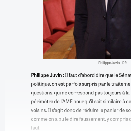
Philippe Juvin - DR
Philippe Juvin :
Il faut d’abord dire que le Sén
politique, on est parfois surpris par le traite
questions, qui ne correspond pas toujours à la r
périmètre de l’AME pour qu’il soit similaire à 
voisins. Il s’agit donc de réduire le panier de so
comme on a pu le dire faussement, y compris da
faut