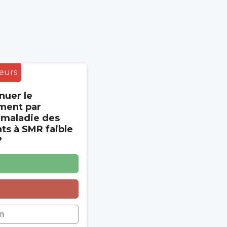
eurs
nuer le
ment par
 maladie des
s à SMR faible
?
n