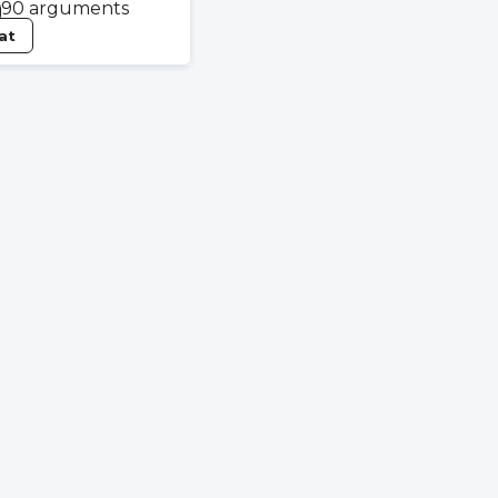
90 arguments
tat