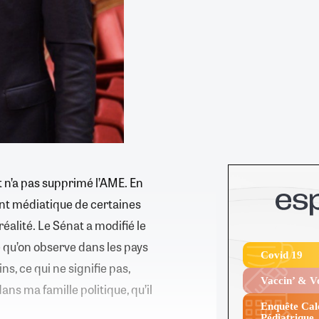
at n’a pas supprimé l’AME. En
ment médiatique de certaines
éalité. Le Sénat a modifié le
ce qu’on observe dans les pays
Covid 19
ins, ce qui ne signifie pas,
Vaccin’ & 
ns ma famille politique, qu’il
Enquête Cal
Pédiatrique