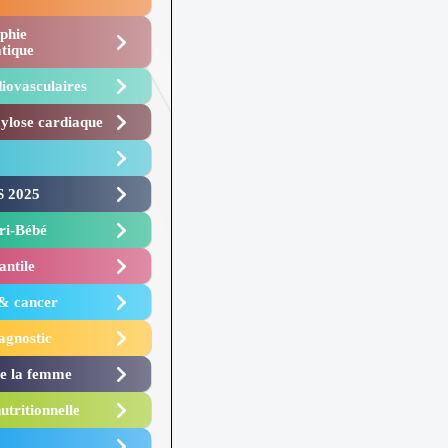
phie
tique
iovasculaires
lose cardiaque ​
 2025 ​
i-Bébé ​
antile
 & cancer
agnostic
de la femme
utritionnelle