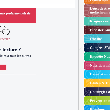
Leucodystro
métachroma
Risques card
E-poster Amy
Obésité ​
Congrès SRS
Enquête Nutr
Nutrition inf
Dénutrition
Gluten & Di
Chirurgies 
Prévention n
Edouleur​