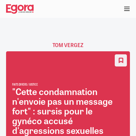
Aller
au
contenu
principal
TOM VERGEZ
FAITS DIVERS / JUSTICE
"Cette condamnation
n'envoie pas un message
fort" : sursis pour le
gynéco accusé
d'agressions sexuelles