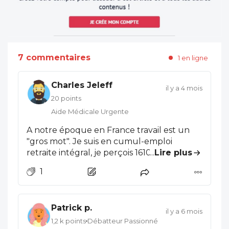
7 commentaires
1 en ligne
Charles Jeleff
il y a 4 mois
20 points
Aide Médicale Urgente
A notre époque en France travail est un
"gros mot". Je suis en cumul-emploi
retraite intégral, je perçois 1610 euros de
...
Lire plus
retraite net avant impôts de la CARMF (ma
1
carrière est surtout hospitalière) et je
continue à verser 2400 euros à la CARMF
car je continue mon activité sans savoir si
Patrick p.
cela me donnera accès à une
il y a 6 mois
revalorisation, et de combien. Il faut quand
1,2 k points
Débatteur Passionné