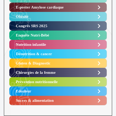
E-poster Amylose cardiaque ​
Obésité ​
Congrès SRS 2025 ​
Enquête Nutri-Bébé ​
Nutrition infantile
Dénutrition & cancer
Gluten & Diagnostic
Chirurgies de la femme
Prévention nutritionnelle
Edouleur​
Sucres & alimentation​