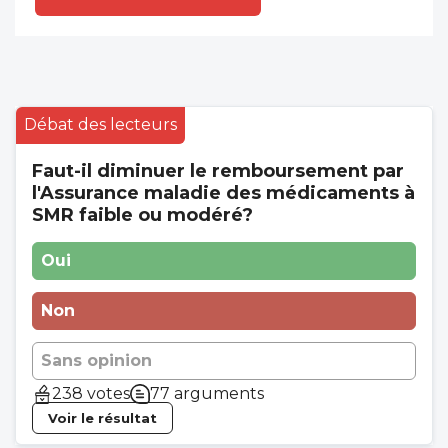
justement ce que craignaient les syndicats
et mon objectivité leur donne raison sur ce
point.
Débat des lecteurs
Faut-il diminuer le remboursement par
l'Assurance maladie des médicaments à
SMR faible ou modéré?
Oui
Non
Sans opinion
238 votes
77 arguments
Voir le résultat