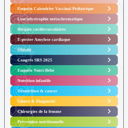
Enquête Calendrier Vaccinal Pédiatrique
Leucodystrophie métachromatique
Risques cardiovasculaires
E-poster Amylose cardiaque ​
Obésité ​
Congrès SRS 2025 ​
Enquête Nutri-Bébé ​
Nutrition infantile
Dénutrition & cancer
Gluten & Diagnostic
Chirurgies de la femme
Prévention nutritionnelle