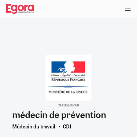
Aller
au
contenu
principal
2A CORSE-DU-SUD
médecin de prévention
Médecin du travail
CDI