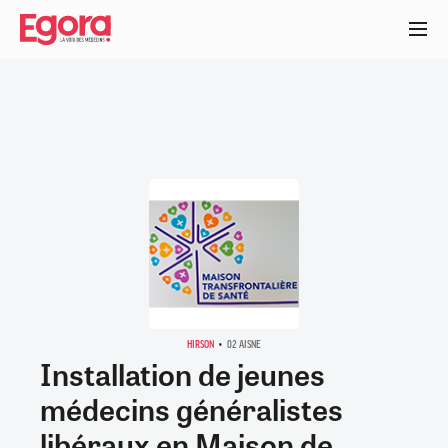
Aller
au
contenu
principal
HIRSON
02 AISNE
Installation de jeunes
médecins généralistes
libéraux en Maison de