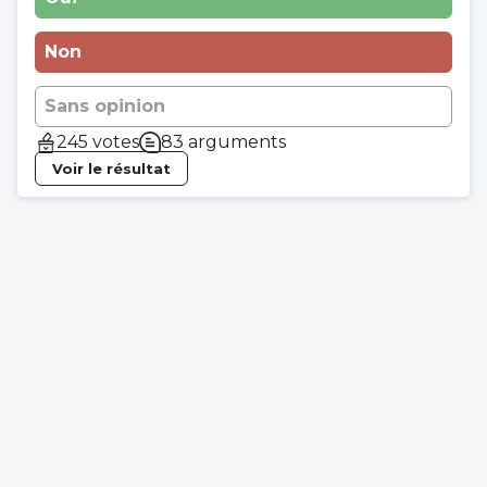
Non
Sans opinion
245 votes
83 arguments
Voir le résultat