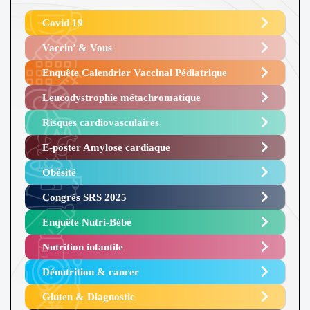
Covid 19
Vaccin’ & Vous
Enquête Calendrier Vaccinal Pédiatrique
Leucodystrophie métachromatique
Risques cardiovasculaires
E-poster Amylose cardiaque ​
Obésité ​
Congrès SRS 2025 ​
Enquête Nutri-Bébé ​
Nutrition infantile
Dénutrition & cancer
Gluten & Diagnostic