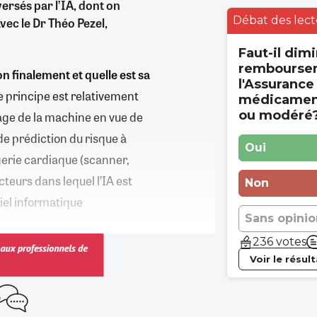
ersés par l’IA, dont on
Débat des lect
ec le Dr Théo Pezel,
Faut-il dimi
rembourse
on finalement et quelle est sa
l'Assurance
e principe est relativement
médicament
ou modéré
age de la machine en vue de
e prédiction du risque à
Oui
gerie cardiaque (scanner,
teurs dans lequel l’IA est
Non
ciel informatique
Sans opinio
236 votes
Voir le résul