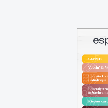
Covid 19
Vaccin’ & 
Enquête Cal
Pédiatrique
Leucodystro
métachroma
Risques card