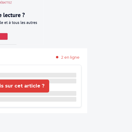
2 en ligne
 sur cet article ?