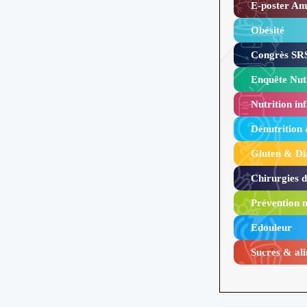
E-poster Amy
Obésité ​
Congrès SRS
Enquête Nutr
Nutrition inf
Dénutrition
Gluten & Di
Chirurgies 
Prévention n
Edouleur​
Sucres & ali