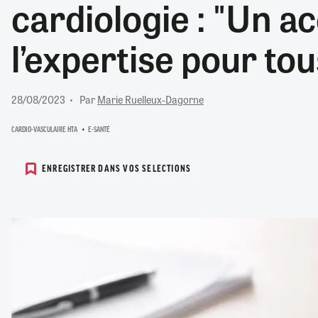
cardiologie : "Un a
RETRAITE
RÉMUNÉRATION
04/08/2026
0
l’expertise pour tou
SANTÉ NUMÉRIQUE
SOCIÉTÉ
VIE CONVENTIONNELLE
28/08/2023
Par
Marie Ruelleux-Dagorne
TOUT VOIR
CARDIO-VASCULAIRE HTA
E-SANTÉ
ENREGISTRER DANS VOS SELECTIONS