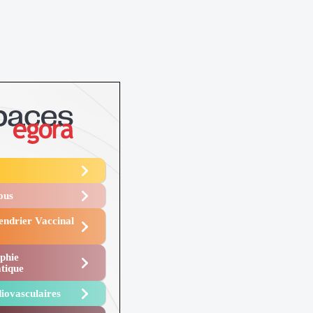
Vous
endrier Vaccinal
phie
tique
iovasculaires