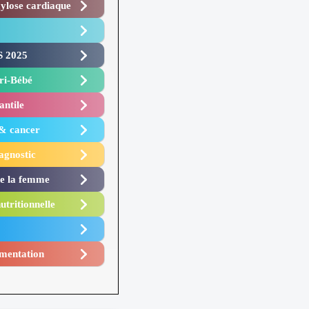
lose cardiaque ​
 2025 ​
i-Bébé ​
antile
 & cancer
agnostic
de la femme
utritionnelle
mentation​