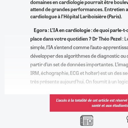
domaines en cardiologie pourrait être boulev
attend de grandes performances. Entretien av
cardiologue à l’Hôpital Lariboisière (Paris).
Egora : L’IA en cardiologie : de quoi parle-t-
place dans votre quotidien ?
Dr Théo Pezel
: L
simple, l’IA s’entend comme l’auto-apprentiss
développer des algorithmes de diagnostic ou d
partir d’un set de données importantes. L’ima
IRM, échographie, ECG et holter) est un des sec
très présente aujourd’hui. On fournit à un logi