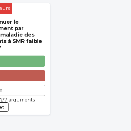
eurs
nuer le
ment par
 maladie des
s à SMR faible
?
n
77 arguments
tat