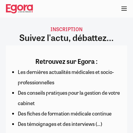
Aller
au
contenu
principal
INSCRIPTION
Suivez l'actu, débattez...
Retrouvez sur Egora :
Les dernières actualités médicales et socio-
professionnelles
Des conseils pratiques pour la gestion de votre
cabinet
Des fiches de formation médicale continue
Des témoignages et des interviews (…)