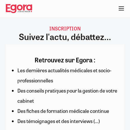
Aller
au
contenu
principal
INSCRIPTION
Suivez l'actu, débattez...
Retrouvez sur Egora :
Les dernières actualités médicales et socio-
professionnelles
Des conseils pratiques pour la gestion de votre
cabinet
Des fiches de formation médicale continue
Des témoignages et des interviews (…)