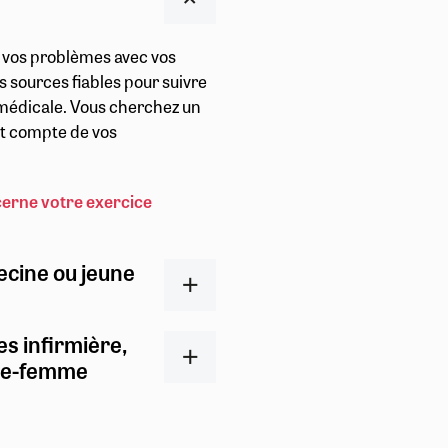
r vos problèmes avec vos
s sources fiables pour suivre
t médicale. Vous cherchez un
ent compte de vos
cerne votre exercice
ecine ou jeune
es infirmière,
ge-femme