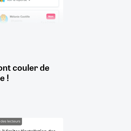
ont couler de
e !