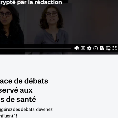
pace de débats
servé aux
s de santé
uggérez des débats, devenez
nfluent" !