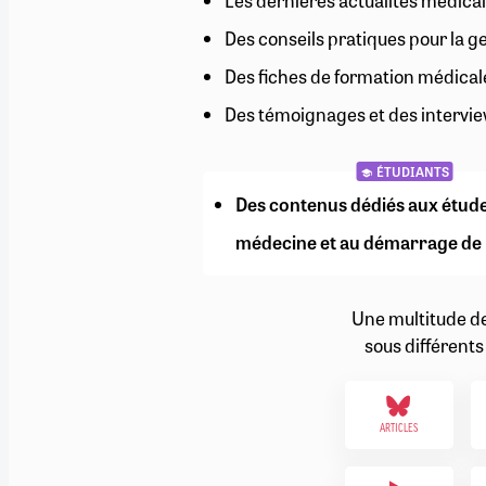
Les dernières actualités médical
RETRAITE
Des conseils pratiques pour la g
RÉMUNÉRATION
04/08/2026
0
SANTÉ NUMÉRIQUE
Des fiches de formation médical
SOCIÉTÉ
Des témoignages et des intervie
VIE CONVENTIONNELLE
TOUT VOIR
ÉTUDIANTS
Des contenus dédiés aux étud
médecine et au démarrage de 
Une multitude d
sous différents
ARTICLES