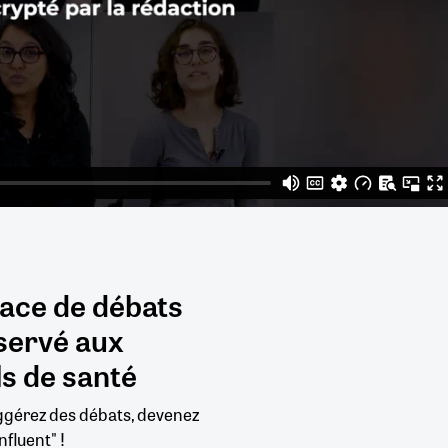
pace de débats
servé aux
s de santé
uggérez des débats, devenez
nfluent" !