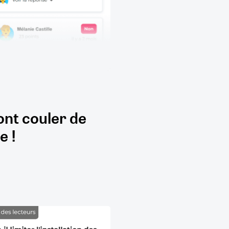
ont couler de
e !