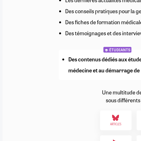
Les dernières actualités médical
RETRAITE
Des conseils pratiques pour la g
RÉMUNÉRATION
04/08/2026
0
SANTÉ NUMÉRIQUE
Des fiches de formation médical
SOCIÉTÉ
Des témoignages et des intervie
VIE CONVENTIONNELLE
TOUT VOIR
ÉTUDIANTS
Des contenus dédiés aux étud
médecine et au démarrage de 
Une multitude d
sous différents
ARTICLES