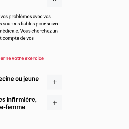
r vos problèmes avec vos
s sources fiables pour suivre
t médicale. Vous cherchez un
ent compte de vos
cerne votre exercice
ecine ou jeune
es infirmière,
ge-femme