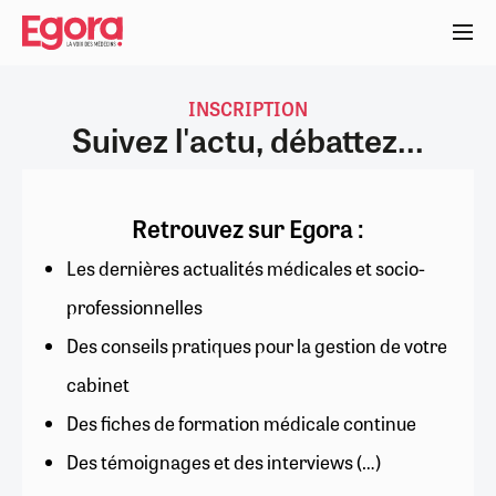
Aller
au
contenu
principal
INSCRIPTION
Suivez l'actu, débattez...
Retrouvez sur Egora :
Les dernières actualités médicales et socio-
professionnelles
Des conseils pratiques pour la gestion de votre
cabinet
Des fiches de formation médicale continue
Des témoignages et des interviews (…)