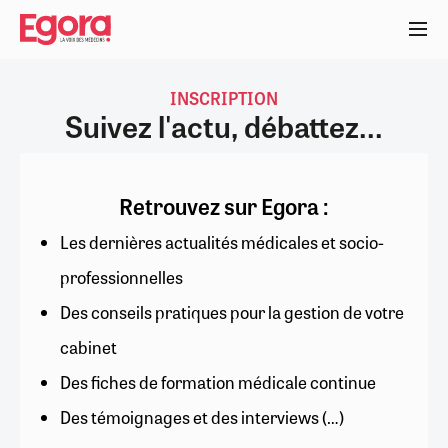
Aller
au
contenu
principal
INSCRIPTION
Suivez l'actu, débattez...
Retrouvez sur Egora :
Les dernières actualités médicales et socio-
professionnelles
Des conseils pratiques pour la gestion de votre
cabinet
Des fiches de formation médicale continue
Des témoignages et des interviews (…)