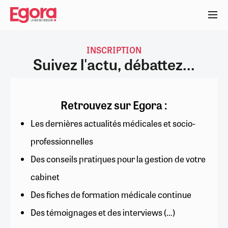
Aller
au
contenu
principal
INSCRIPTION
Suivez l'actu, débattez...
Retrouvez sur Egora :
Les dernières actualités médicales et socio-
professionnelles
Des conseils pratiques pour la gestion de votre
cabinet
Des fiches de formation médicale continue
Des témoignages et des interviews (…)