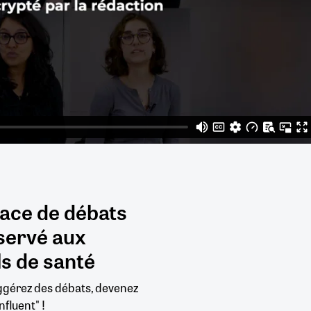
pace de débats
servé aux
s de santé
uggérez des débats, devenez
nfluent" !