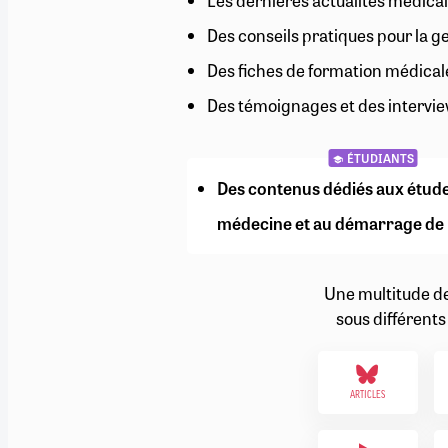
Les dernières actualités médical
RETRAITE
Des conseils pratiques pour la g
RÉMUNÉRATION
04/08/2026
0
SANTÉ NUMÉRIQUE
Des fiches de formation médical
SOCIÉTÉ
Des témoignages et des intervie
VIE CONVENTIONNELLE
TOUT VOIR
ÉTUDIANTS
Des contenus dédiés aux étud
médecine et au démarrage de 
Une multitude d
sous différents
ARTICLES