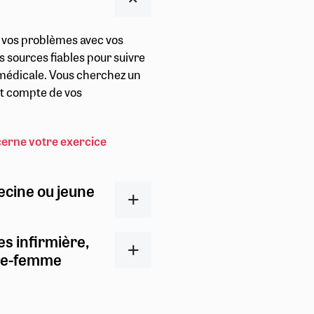
r vos problèmes avec vos
s sources fiables pour suivre
t médicale. Vous cherchez un
ent compte de vos
cerne votre exercice
ecine ou jeune
es infirmière,
ge-femme