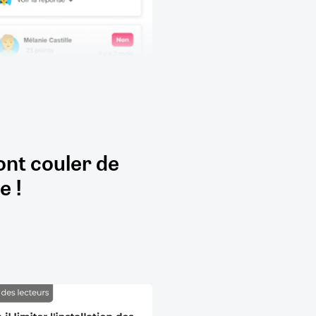
ont couler de
e !