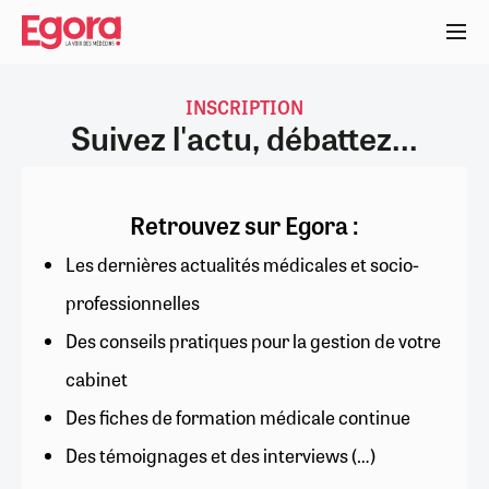
Aller
au
contenu
principal
INSCRIPTION
Suivez l'actu, débattez...
Retrouvez sur Egora :
Les dernières actualités médicales et socio-
professionnelles
Des conseils pratiques pour la gestion de votre
cabinet
Des fiches de formation médicale continue
Des témoignages et des interviews (…)