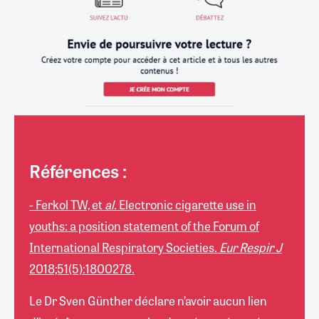
Références :
- Ferkol TW, et
al.
Electronic cigarette use in
youths: a position statement of the Forum of
International Respiratory Societies.
Eur Respir J
2018;51(5):1800278.
Le Dr Sven Günther déclare n’avoir aucun lien