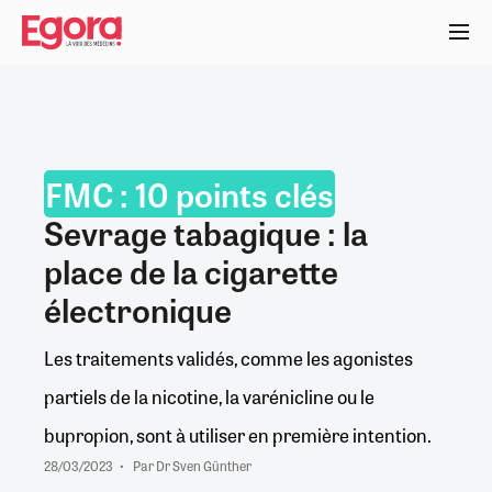
Aller
au
contenu
principal
FMC : 10 points clés
Sevrage tabagique : la
place de la cigarette
électronique
Les traitements validés, comme les agonistes
partiels de la nicotine, la varénicline ou le
bupropion, sont à utiliser en première intention.
28/03/2023
Par Dr Sven Günther