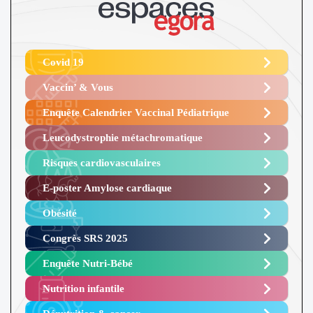
Covid 19
Vaccin’ & Vous
Enquête Calendrier Vaccinal Pédiatrique
Leucodystrophie métachromatique
Risques cardiovasculaires
E-poster Amylose cardiaque ​
Obésité ​
Congrès SRS 2025 ​
Enquête Nutri-Bébé ​
Nutrition infantile