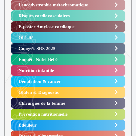
Leucodystrophie métachromatique
Risques cardiovasculaires
E-poster Amylose cardiaque ​
Obésité ​
Congrès SRS 2025 ​
Enquête Nutri-Bébé ​
Nutrition infantile
Dénutrition & cancer
Gluten & Diagnostic
Chirurgies de la femme
Prévention nutritionnelle
Edouleur​
Sucres & alimentation​