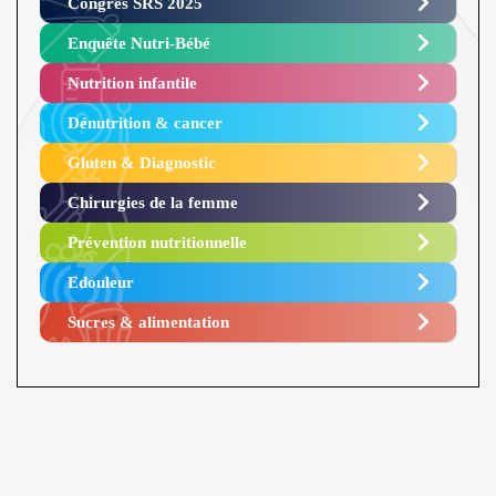
Congrès SRS 2025 ​
Enquête Nutri-Bébé ​
Nutrition infantile
Dénutrition & cancer
Gluten & Diagnostic
Chirurgies de la femme
Prévention nutritionnelle
Edouleur​
Sucres & alimentation​