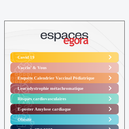
Covid 19
Vaccin’ & Vous
Enquête Calendrier Vaccinal Pédiatrique
Leucodystrophie métachromatique
Risques cardiovasculaires
E-poster Amylose cardiaque ​
Obésité ​