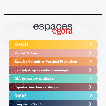
Covid 19
Vaccin’ & Vous
Enquête Calendrier Vaccinal Pédiatrique
Leucodystrophie métachromatique
Risques cardiovasculaires
E-poster Amylose cardiaque ​
Obésité ​
Congrès SRS 2025 ​