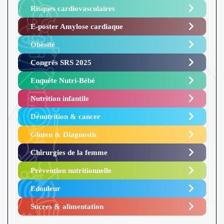
Risques cardiovasculaires
E-poster Amylose cardiaque ​
Obésité ​
Congrès SRS 2025 ​
Enquête Nutri-Bébé ​
Nutrition infantile
Dénutrition & cancer
Gluten & Diagnostic
Chirurgies de la femme
Prévention nutritionnelle
Edouleur​
Sucres & alimentation​