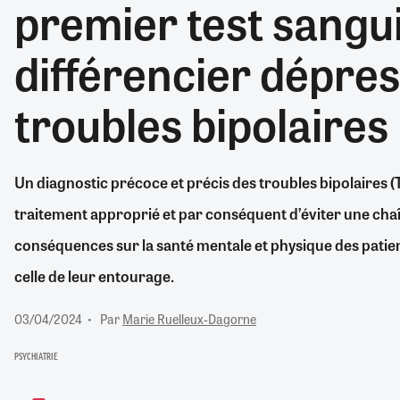
premier test sangu
RETRAITE
RÉMUNÉRATION
04/08/2026
0
différencier dépres
SANTÉ NUMÉRIQUE
SOCIÉTÉ
troubles bipolaires
VIE CONVENTIONNELLE
TOUT VOIR
Un diagnostic précoce et précis des troubles bipolaires (
traitement approprié et par conséquent d’éviter une ch
conséquences sur la santé mentale et physique des patients
celle de leur entourage.
03/04/2024
Par
Marie Ruelleux-Dagorne
PSYCHIATRIE