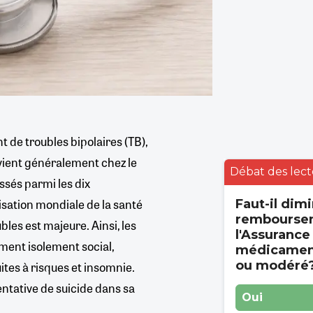
t de troubles bipolaires (TB),
rvient généralement chez le
Débat des lect
assés parmi les dix
nisation mondiale de la santé
Faut-il dimi
rembourse
bles est majeure. Ainsi, les
l'Assurance
ent isolement social,
médicament
ou modéré
uites à risques et insomnie.
ntative de suicide dans sa
Oui