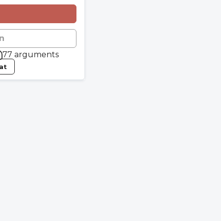
n
77 arguments
tat