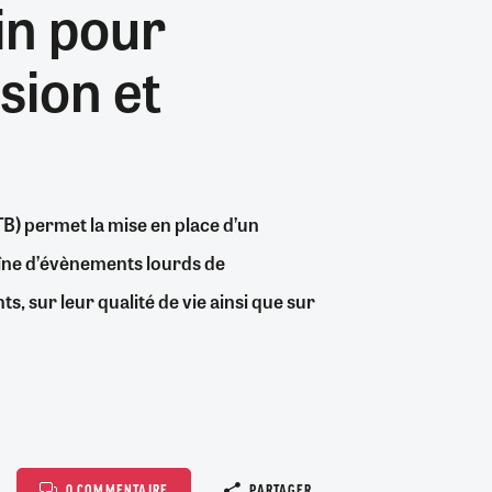
in pour
généraliste et...
31/07/2026
26/07/2026
30/07/2026
19/07/2026
1
0
0
0
24/07/2026
05/08/2026
30/06/2026
04/08/2026
0
4
0
0
sion et
05/08/2026
05/08/2026
0
0
TB) permet la mise en place d’un
aîne d’évènements lourds de
, sur leur qualité de vie ainsi que sur
Copier le l
0 COMMENTAIRE
PARTAGER