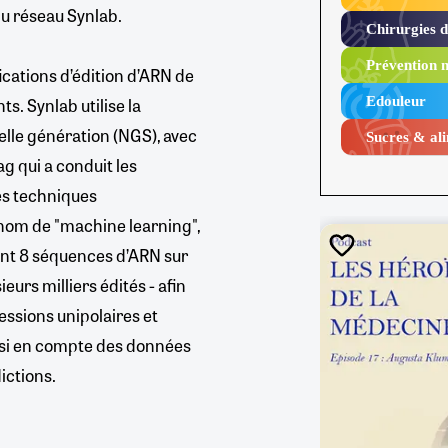
du réseau Synlab.
Chirurgies 
Prévention n
ations d’édition d’ARN de
s. Synlab utilise la
Edouleur​
lle génération (NGS), avec
Sucres & ali
g qui a conduit les
es techniques
 nom de "machine learning",
ent 8 séquences d’ARN sur
eurs milliers édités - afin
essions unipolaires et
ssi en compte des données
dictions.