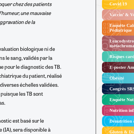
oquer chez des patients
Covid 19
 l’humeur, une mauvaise
Vaccin’ & 
ggravation de la
Enquête Cal
Pédiatrique
Leucodystro
métachroma
’évaluation biologique ni de
 le sang, validés par la
Risques card
ue pour le diagnostic des TB.
E-poster Amy
iatrique du patient, réalisé
Obésité ​
 diverses échelles validées.
Congrès SRS
é puisque les TB sont
Enquête Nutr
as.
Nutrition inf
ostic est basé sur le
Dénutrition
e (IA), sera disponible à
Gluten & Di