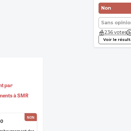
Non
Sans opinio
236 votes
Voir le résul
nt par
aments à SMR
NON
BO
remboursement des