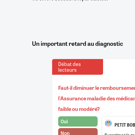
Un important retard au diagnostic
Débat des
lecteurs
Faut-il diminuer le rembourseme
l'Assurance maladie des médic
faible ou modéré?
Oui
PETIT BO
Non
Supprimer le 