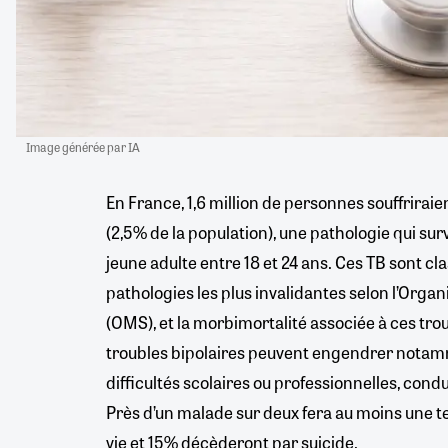
Image générée par IA
En France, 1,6 million de personnes souffriraien
(2,5% de la population), une pathologie qui su
jeune adulte entre 18 et 24 ans. Ces TB sont cl
pathologies les plus invalidantes selon l’Orga
(OMS), et la morbimortalité associée à ces trou
troubles bipolaires peuvent engendrer notamm
difficultés scolaires ou professionnelles, cond
Près d’un malade sur deux fera au moins une te
vie et 15% décèderont par suicide.