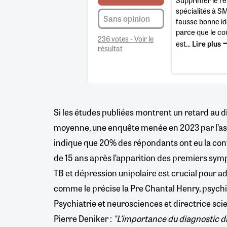
spécialités à SM
Sans opinion
fausse bonne id
parce que le co
236 votes - Voir le
est...
Lire plus
résultat
Si les études publiées montrent un retard au d
moyenne, une enquête menée en 2023 par l’ass
indique que 20% des répondants ont eu la con
de 15 ans après l’apparition des premiers sym
TB et dépression unipolaire est crucial pour a
comme le précise la Pre Chantal Henry, psych
Psychiatrie et neurosciences et directrice scie
Pierre Deniker :
"L’importance du diagnostic dif