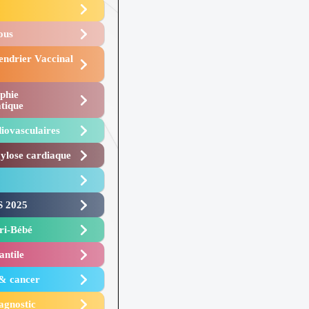
Vous
endrier Vaccinal
phie
tique
iovasculaires
lose cardiaque ​
 2025 ​
i-Bébé ​
antile
 & cancer
agnostic