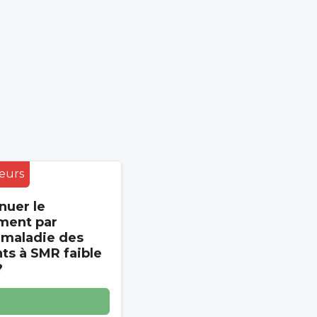
eurs
nuer le
ment par
 maladie des
s à SMR faible
?