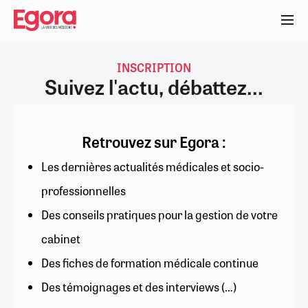
Aller
au
contenu
principal
INSCRIPTION
Suivez l'actu, débattez...
Retrouvez sur Egora :
Les dernières actualités médicales et socio-
professionnelles
Des conseils pratiques pour la gestion de votre
cabinet
Des fiches de formation médicale continue
Des témoignages et des interviews (…)