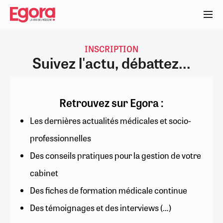
Aller
au
contenu
principal
INSCRIPTION
Suivez l'actu, débattez...
Retrouvez sur Egora :
Les dernières actualités médicales et socio-
professionnelles
Des conseils pratiques pour la gestion de votre
cabinet
Des fiches de formation médicale continue
Des témoignages et des interviews (…)