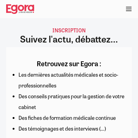
Aller
au
contenu
principal
INSCRIPTION
Suivez l'actu, débattez...
Retrouvez sur Egora :
Les dernières actualités médicales et socio-
professionnelles
Des conseils pratiques pour la gestion de votre
cabinet
Des fiches de formation médicale continue
Des témoignages et des interviews (…)