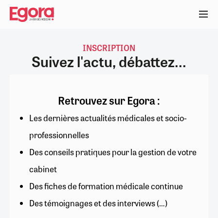
Aller
au
contenu
principal
INSCRIPTION
Suivez l'actu, débattez...
Retrouvez sur Egora :
Les dernières actualités médicales et socio-
professionnelles
Des conseils pratiques pour la gestion de votre
cabinet
Des fiches de formation médicale continue
Des témoignages et des interviews (…)