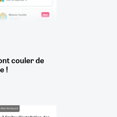
ont couler de
e !