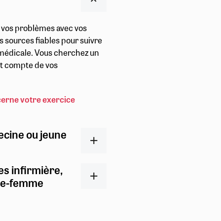
r vos problèmes avec vos
s sources fiables pour suivre
t médicale. Vous cherchez un
ent compte de vos
cerne votre exercice
ecine ou jeune
es infirmière,
ge-femme