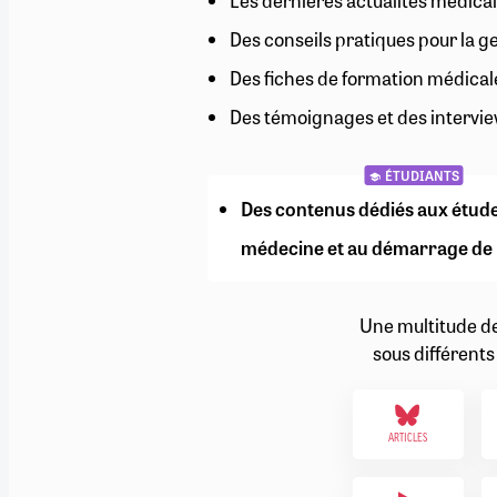
Les dernières actualités médical
RETRAITE
Des conseils pratiques pour la g
RÉMUNÉRATION
04/08/2026
0
SANTÉ NUMÉRIQUE
Des fiches de formation médical
SOCIÉTÉ
Des témoignages et des intervie
VIE CONVENTIONNELLE
TOUT VOIR
ÉTUDIANTS
Des contenus dédiés aux étud
médecine et au démarrage de 
Une multitude d
sous différents
ARTICLES