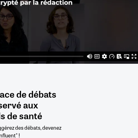
pace de débats
servé aux
s de santé
uggérez des débats, devenez
nfluent" !