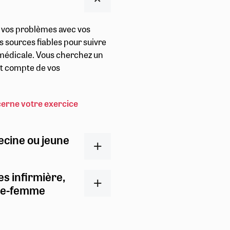
r vos problèmes avec vos
s sources fiables pour suivre
t médicale. Vous cherchez un
ent compte de vos
cerne votre exercice
ecine ou jeune
es infirmière,
ge-femme