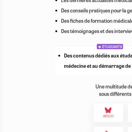
Les dernières actualités médical
RETRAITE
Des conseils pratiques pour la g
RÉMUNÉRATION
04/08/2026
0
SANTÉ NUMÉRIQUE
Des fiches de formation médical
SOCIÉTÉ
Des témoignages et des intervie
VIE CONVENTIONNELLE
TOUT VOIR
ÉTUDIANTS
Des contenus dédiés aux étud
médecine et au démarrage de 
Une multitude d
sous différents
ARTICLES