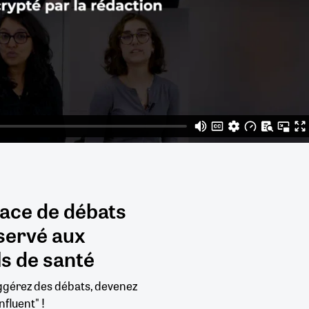
pace de débats
servé aux
s de santé
uggérez des débats, devenez
nfluent" !