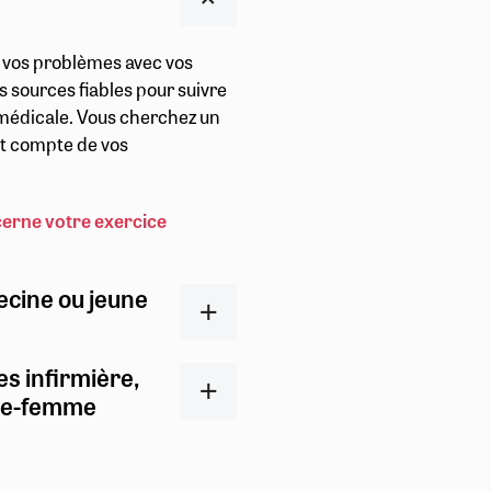
r vos problèmes avec vos
s sources fiables pour suivre
t médicale. Vous cherchez un
ent compte de vos
cerne votre exercice
ecine ou jeune
es infirmière,
ge-femme