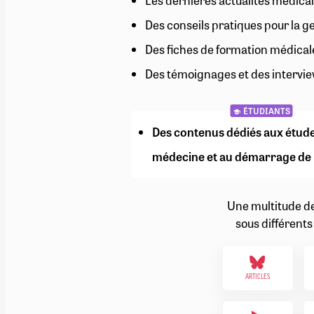
Les dernières actualités médical
RETRAITE
Des conseils pratiques pour la g
RÉMUNÉRATION
04/08/2026
0
SANTÉ NUMÉRIQUE
Des fiches de formation médical
SOCIÉTÉ
Des témoignages et des intervie
VIE CONVENTIONNELLE
TOUT VOIR
ÉTUDIANTS
Des contenus dédiés aux étud
médecine et au démarrage de 
Une multitude d
sous différents
ARTICLES