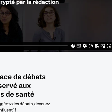
pace de débats
servé aux
s de santé
uggérez des débats, devenez
nfluent" !