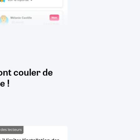
ont couler de
e !