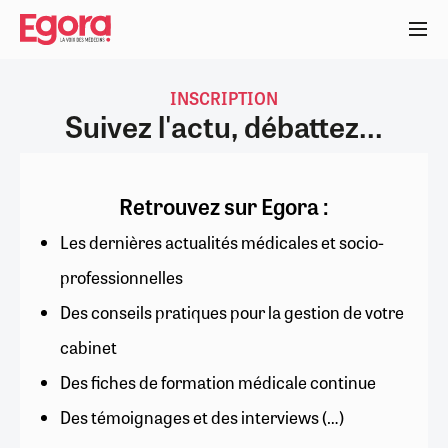
Aller
au
contenu
principal
INSCRIPTION
Suivez l'actu, débattez...
Retrouvez sur Egora :
Les dernières actualités médicales et socio-
professionnelles
Des conseils pratiques pour la gestion de votre
cabinet
Des fiches de formation médicale continue
Des témoignages et des interviews (…)